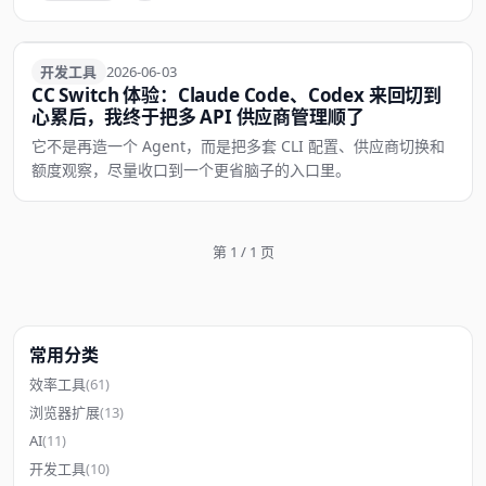
开发工具
开发工具
2026-06-03
CC Switch 体验：Claude Code、Codex 来回切到
心累后，我终于把多 API 供应商管理顺了
它不是再造一个 Agent，而是把多套 CLI 配置、供应商切换和
额度观察，尽量收口到一个更省脑子的入口里。
第 1 / 1 页
常用分类
效率工具
(61)
浏览器扩展
(13)
AI
(11)
开发工具
(10)