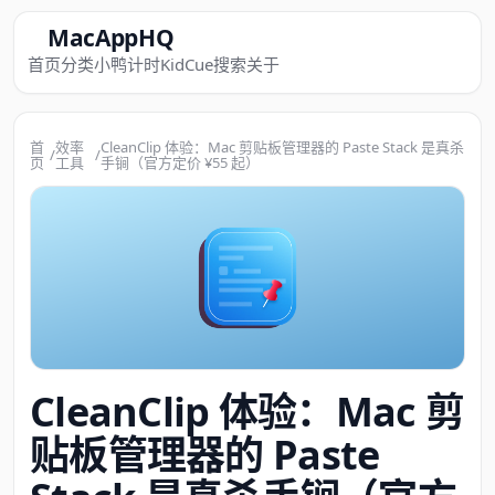
MacAppHQ
首页
分类
小鸭计时
KidCue
搜索
关于
首
效率
CleanClip 体验：Mac 剪贴板管理器的 Paste Stack 是真杀
/
/
页
工具
手锏（官方定价 ¥55 起）
CleanClip 体验：Mac 剪
贴板管理器的 Paste