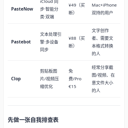
iCloud 同
¥49（买
Mac+iPhone
PasteNow
步·智能分
断）
双持的用户
类·双端
文字创作
文本处理引
¥88（买
者、需要文
Pastebot
擎·多设备
断）
本格式转换
同步
的人
经常分享截
剪贴板图
免
图/视频、在
Clop
片/视频压
费/Pro
意文件大小
缩优化
€15
的人
先做一张自我排查表