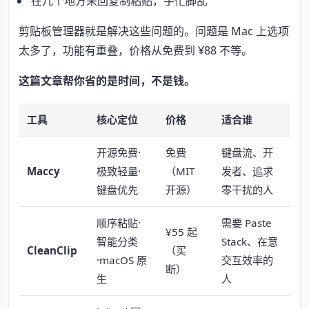
在几个地方来回复制粘贴，手忙脚乱
剪贴板管理器就是解决这些问题的。问题是 Mac 上选项
太多了，功能有重叠，价格从免费到 ¥88 不等。
这篇文章帮你省的是时间，不是钱。
工具
核心定位
价格
适合谁
开源免费·
免费
键盘流、开
Maccy
极致轻量·
（MIT
发者、追求
键盘优先
开源）
零干扰的人
顺序粘贴·
需要 Paste
¥55 起
智能分类
Stack、在意
CleanClip
（买
·macOS 原
交互效率的
断）
生
人