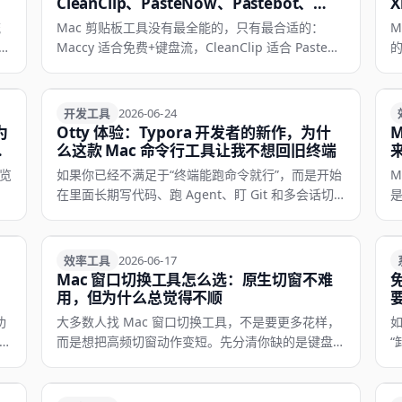
CleanClip、PasteNow、Pastebot、
X
Clop 横评对比 (2026)
(
流
Mac 剪贴板工具没有最全能的，只有最合适的：
M
Maccy 适合免费+键盘流，CleanClip 适合 Paste
的
签
Stack 顺序粘贴，PasteNow 适合 iCloud 跨设备同
截
t
步，Pastebot 适合文本深度处理，Clop 负责剪贴板
Q
图片/视频自动压缩。
开发工具
开发工具
2026-06-24
为
Otty 体验：Typora 开发者的新作，为什
警
么这款 Mac 命令行工具让我不想回旧终端
览
如果你已经不满足于“终端能跑命令就行”，而是开始
M
限
在里面长期写代码、跑 Agent、盯 Git 和多会话切
带
换，Otty 这种更像现代 App 的命令行工具，会明显
更顺手。
效率工具
效率工具
2026-06-17
Mac 窗口切换工具怎么选：原生切窗不难
用，但为什么总觉得不顺
功
大多数人找 Mac 窗口切换工具，不是要更多花样，
如
、
而是想把高频切窗动作变短。先分清你缺的是键盘切
“
换、窗口预览还是应用级跳转，选择会简单很多。
A