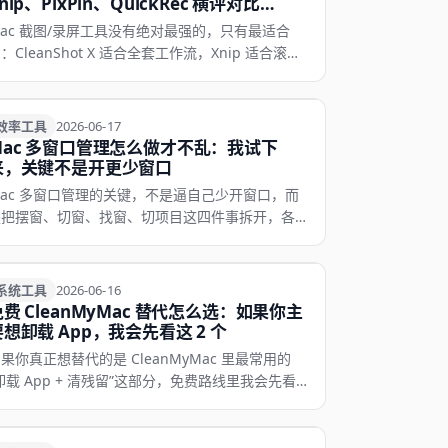
nip、PixPin、QuickRec 横评对比
2026)
ac 截图/录屏工具没有绝对最强的，只有最适合
：CleanShot X 适合全套工作流，Xnip 适合滚动
图+标注，PixPin 适合截图+OCR 一步到位，
uickRec 专门解决录系统声音的问题。
效率工具
效率工具
2026-06-17
Mac 多窗口管理怎么做才不乱：我试下
来，关键不是开更少窗口
ac 多窗口管理的关键，不是逼自己少开窗口，而
是把摆窗、切窗、找窗、切项目这四件事拆开，各自
交给合适的工具。
系统工具
系统工具
2026-06-16
免费 CleanMyMac 替代怎么选：如果你主
要想卸载 App，我会先看这 2 个
果你真正想替代的是 CleanMyMac 里最常用的
卸载 App + 清残留”这部分，免费路线里我会先看
ppCleaner，再按需求考虑 Pearcleaner。