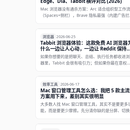
Edge、Día、Tabbit 横评对比 (2026)
Mac 浏览器没有通杀方案：Arc 适合组织型工作
（Spaces+侧栏），Brave 隐私最强（内建广告拦
截/Tor），Edge 跨平台最全能（Copilot+睡眠标
页），Día 是 AI 浏览器愿景（preview），Tabbi
是免费 AI 浏览器尝鲜首选。
浏览器
浏览器
2026-06-25
Tabbit 浏览器体验：这款免费 AI 浏览器
什么一边让人心动，一边让 Reddit 保持
惕
如果你想要的是把聊天、总结、执行任务都收进浏
器里，Tabbit 会很有吸引力；但如果你最在意权
透明度、数据边界和长期商业模式，那现在更适合
着怀疑去试，而不是毫无防备地重度迁移。
效率工具
效率工具
2026-06-17
Mac 窗口管理工具怎么选：我把 5 款主流
方案用下来，差别其实很明显
大多数人找 Mac 窗口管理工具，其实不是要更多
能，而是要更少摩擦。先分清你缺的是分屏、切换
预览还是工作区，再选工具，命中率会高很多。