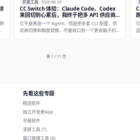
开发工具
开发工具
2026-06-03
拼
CC Switch 体验：Claude Code、Codex
C
工
来回切到心累后，我终于把多 API 供应商
管理顺了
把
它不是再造一个 Agent，而是把多套 CLI 配置、供
管
应商切换和额度观察，尽量收口到一个更省脑子的入
口里。
第 1 / 11 页
先看这些专题
精选软件
独立开发者App
平替软件
录屏工具
(7)
窗口管理工具
(6)