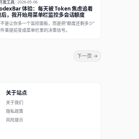
开发工具
开发工具
2026-05-06
odexBar 体验：每天被 Token 焦虑追着
跑后，我开始用菜单栏监控多会话额度
它不是让你多一个监控面板，而是把“额度还剩多少”
这件事提前变成菜单栏里的决策信号。
下一页 →
关于站点
关于我们
隐私政策
风险提示